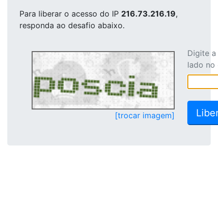
Para liberar o acesso
do IP
216.73.216.19
,
responda ao desafio abaixo.
Digite 
lado no
[trocar imagem]