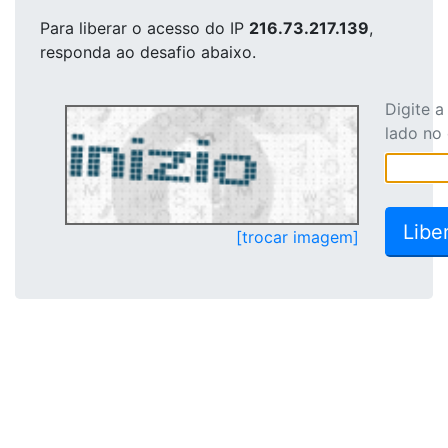
Para liberar o acesso
do IP
216.73.217.139
,
responda ao desafio abaixo.
Digite 
lado no
[trocar imagem]