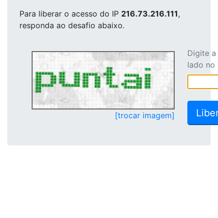
Para liberar o acesso
do IP
216.73.216.111
,
responda ao desafio abaixo.
Digite 
lado no
[trocar imagem]