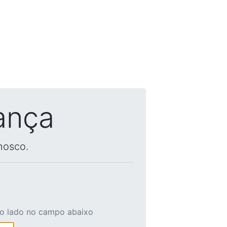
ança
nosco.
ao lado no campo abaixo