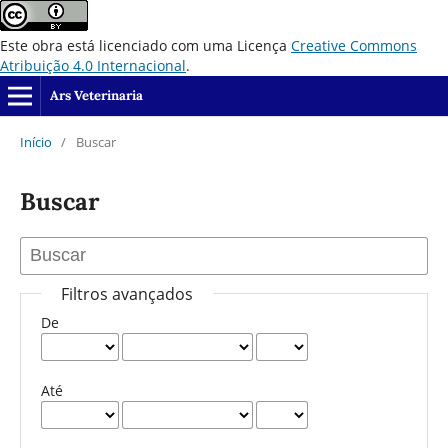
Este obra está licenciado com uma Licença
Creative Commons
Atribuição 4.0 Internacional
.
Ars Veterinaria
Início
/
Buscar
Buscar
Filtros avançados
De
Até