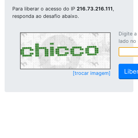
Para liberar o acesso
do IP
216.73.216.111
,
responda ao desafio abaixo.
Digite 
lado no
[trocar imagem]