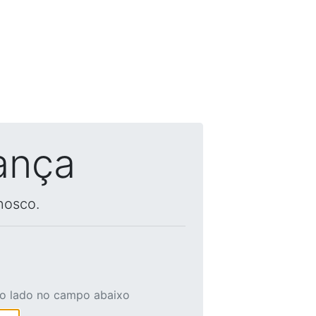
ança
nosco.
ao lado no campo abaixo