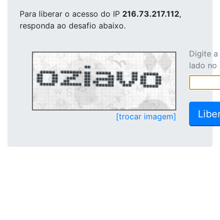
Para liberar o acesso
do IP
216.73.217.112
,
responda ao desafio abaixo.
Digite 
lado no
[trocar imagem]