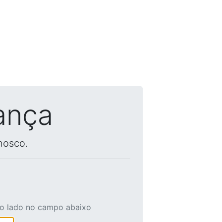
ança
nosco.
ao lado no campo abaixo