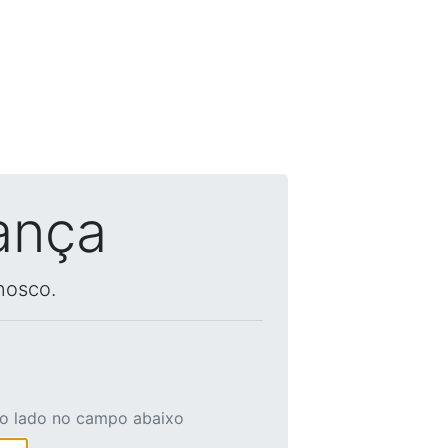
ança
nosco.
ao lado no campo abaixo