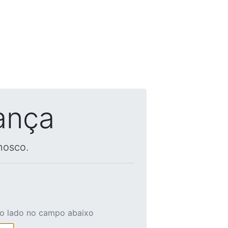
ança
nosco.
ao lado no campo abaixo